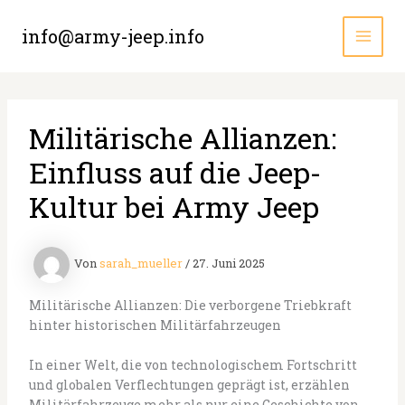
Zum
Inhalt
info@army-jeep.info
MAI
springen
MEN
Militärische Allianzen:
Einfluss auf die Jeep-
Kultur bei Army Jeep
Von
sarah_mueller
/
27. Juni 2025
Militärische Allianzen: Die verborgene Triebkraft
hinter historischen Militärfahrzeugen
In einer Welt, die von technologischem Fortschritt
und globalen Verflechtungen geprägt ist, erzählen
Militärfahrzeuge mehr als nur eine Geschichte von