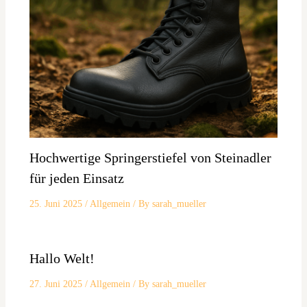
Hochwertige Springerstiefel von Steinadler
für jeden Einsatz
25. Juni 2025
/
Allgemein
/ By
sarah_mueller
Hallo Welt!
27. Juni 2025
/
Allgemein
/ By
sarah_mueller